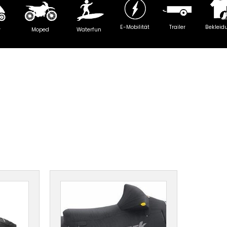
E-Mobilität
Trailer
Bekleid
y
Moped
Waterfun