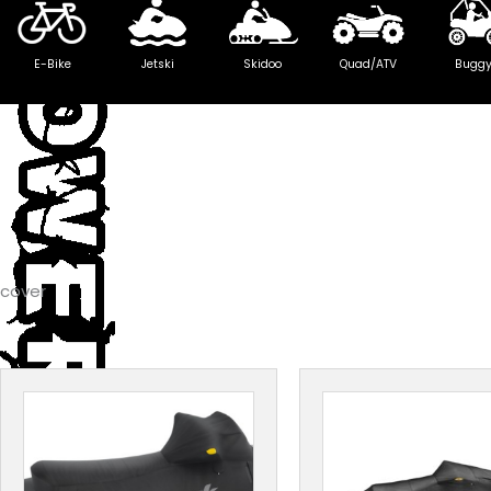
E-Bike
Jetski
Skidoo
Quad/ATV
Bugg
cover