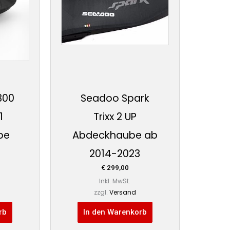
300
Seadoo Spark
1
Trixx 2 UP
be
Abdeckhaube ab
2014-2023
€
299,00
Inkl. MwSt.
zzgl.
Versand
rb
In den Warenkorb