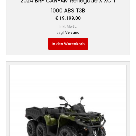
2024 BRP CAN-AM Renegade X XC T
1000 ABS T3B
€
19.199,00
Inkl. MwSt.
zzgl.
Versand
In den Warenkorb