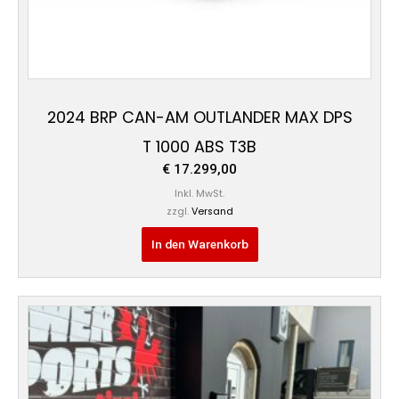
2024 BRP CAN-AM OUTLANDER MAX DPS
T 1000 ABS T3B
€
17.299,00
Inkl. MwSt.
zzgl.
Versand
In den Warenkorb
Ursprünglicher
Aktueller
Preis
Preis
war:
ist:
€ 20.799,00
€ 19.890,00.