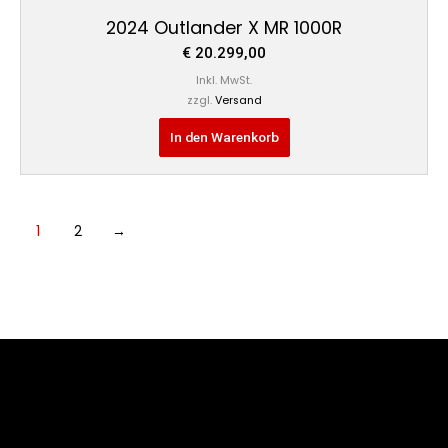
2024 Outlander X MR 1000R
€
20.299,00
Inkl. MwSt.
zzgl.
Versand
In den Warenkorb
1
2
→