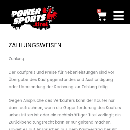
Zum
Inhalt
Waren
0
springen
ZAHLUNGSWEISEN
Zahlung
Der Kaufpreis und Preise für Nebenleistungen sind
vor
Übergabe des Kaufgegenstandes und Aushändigung
oder Übersendung der Rechnung zur Zahlung fällig.
Gegen A
nsprüche des Verkäufers kann der Käufer nur
dann aufrechnen, wenn die Gegenforderung des
Käufers
unbestritten ist oder ein rechtskräftiger Titel vorliegt; ein
Zurückbehaltungsrecht kann er nur geltend
machen,
soweit es auf Ansprüchen aus dem Kaufvertrag be
ruht.