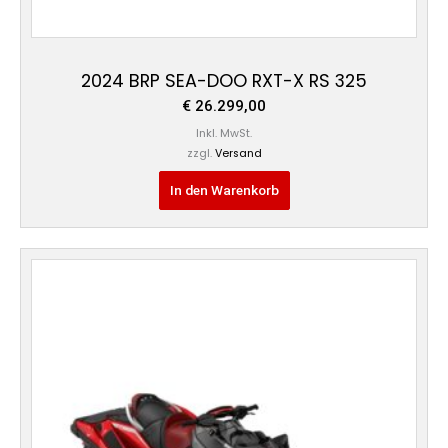
2024 BRP SEA-DOO RXT-X RS 325
€
26.299,00
Inkl. MwSt.
zzgl.
Versand
In den Warenkorb
Preisspanne:
Dieses
€ 27.399,00
Produkt
bis
weist
€ 27.699,00
mehrere
Varianten
auf.
Die
Optionen