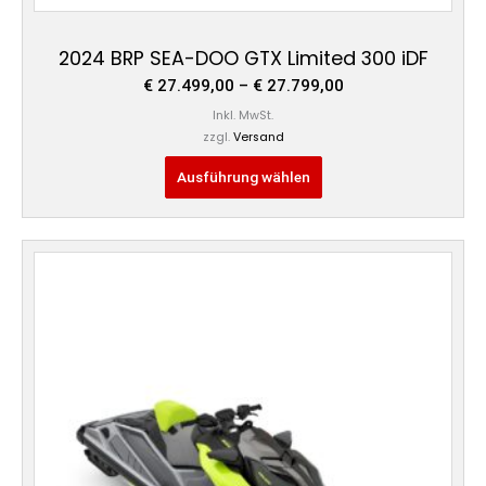
2024 BRP SEA-DOO GTX Limited 300 iDF
€
27.499,00
–
€
27.799,00
Inkl. MwSt.
zzgl.
Versand
Ausführung wählen
Preisspanne:
Dieses
€ 26.499,00
Produkt
bis
weist
€ 28.199,00
mehrere
Varianten
auf.
Die
Optionen
können