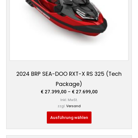
können
auf
der
Produktseite
gewählt
werden
2024 BRP SEA-DOO RXT-X RS 325 (Tech
Package)
€
27.399,00
–
€
27.699,00
Inkl. MwSt.
zzgl.
Versand
Ausführung wählen
Preisspanne: