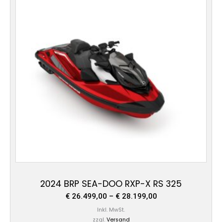
mehrere
Varianten
auf.
Die
Optionen
können
auf
der
Produktseite
gewählt
werden
2024 BRP SEA-DOO RXP-X RS 325
€
26.499,00
–
€
28.199,00
Inkl. MwSt.
zzgl.
Versand