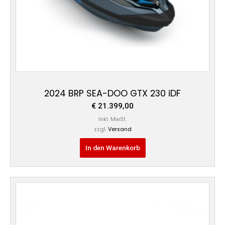
2024 BRP SEA-DOO GTX 230 iDF
€
21.399,00
Inkl. MwSt.
zzgl.
Versand
In den Warenkorb
Preisspanne:
Dieses
€ 27.499,00
Produkt
bis
weist
€ 27.799,00
mehrere