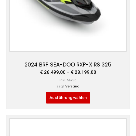
auf
der
Produktseite
gewählt
werden
2024 BRP SEA-DOO RXP-X RS 325
€
26.499,00
–
€
28.199,00
Inkl. MwSt.
zzgl.
Versand
Ausführung wählen
Preisspanne:
Dieses
€ 26.499,00
Produkt
bis
weist
€ 28.199,00