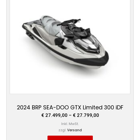
Varianten
auf.
Die
Optionen
können
auf
der
Produktseite
gewählt
werden
2024 BRP SEA-DOO GTX Limited 300 iDF
€
27.499,00
–
€
27.799,00
Inkl. MwSt.
zzgl.
Versand