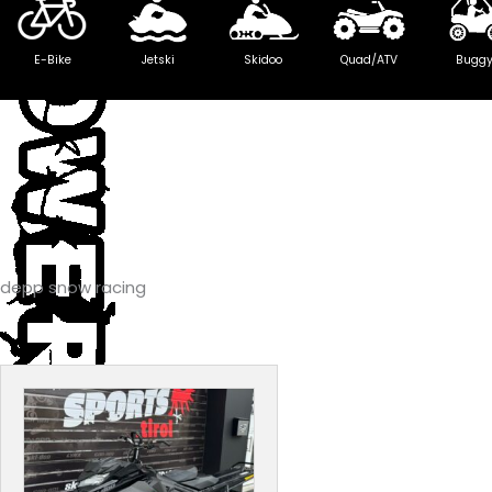
E-Bike
Jetski
Skidoo
Quad/ATV
Bugg
depp snow racing