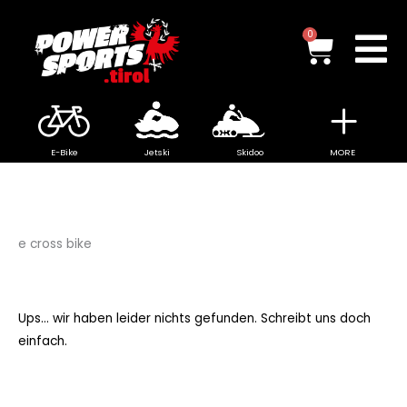
Zum
Inhalt
Waren
0
springen
E-Bike
Jetski
Skidoo
MORE
e cross bike
Ups... wir haben leider nichts gefunden. Schreibt uns doch
einfach.