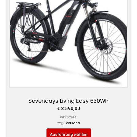
Varianten
auf.
Die
Optionen
können
auf
der
Produktseite
gewählt
werden
Sevendays Living Easy 630Wh
€
3.590,00
Inkl. MwSt.
zzgl.
Versand
Ausführung wählen