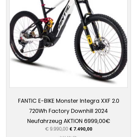
Varianten
auf.
Die
Optionen
können
auf
der
Produktseite
gewählt
werden
FANTIC E-BIKE Monster Integra XXF 2.0
720Wh Factory Downhill 2024
Neufahrzeug AKTION 6999,00€
€
9.990,00
€
7.490,00