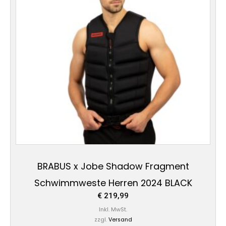
Varianten
auf.
Die
Optionen
können
auf
der
Produktseite
gewählt
werden
BRABUS x Jobe Shadow Fragment
Schwimmweste Herren 2024 BLACK
€
219,99
Inkl. MwSt.
zzgl.
Versand