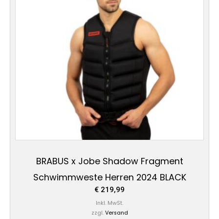
Varianten
auf.
Die
Optionen
können
auf
der
Produktseite
gewählt
werden
BRABUS x Jobe Shadow Fragment
Schwimmweste Herren 2024 BLACK
€
219,99
Inkl. MwSt.
zzgl.
Versand