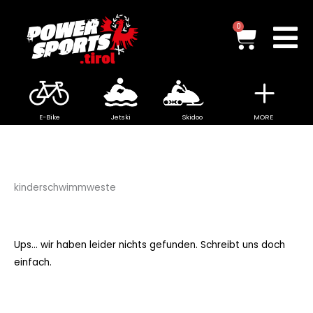
Zum
Inhalt
Waren
0
springen
E-Bike
Jetski
Skidoo
MORE
kinderschwimmweste
Ups... wir haben leider nichts gefunden. Schreibt uns doch
einfach.