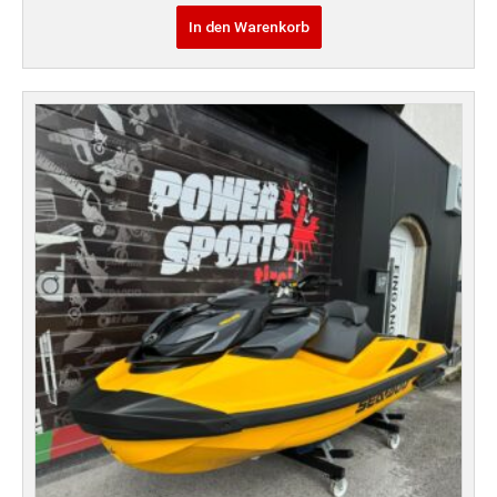
In den Warenkorb
Ursprünglicher
Aktueller
Preis
Preis
war:
ist:
€ 17.490,00
€ 16.380,00.