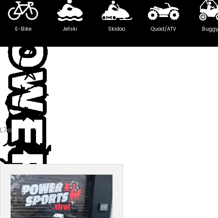
E-Bike
Jetski
Skidoo
Quad/ATV
Bugg
L7e
Ursprünglicher
Aktueller
Preis
Preis
war:
ist:
€ 11.890,00
€ 10.490,00.