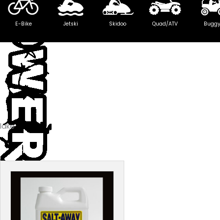
E-Bike
Jetski
Skidoo
Quad/ATV
Bugg
lake