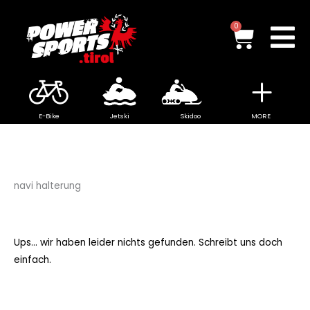
Zum
Inhalt
Waren
0
springen
E-Bike
Jetski
Skidoo
MORE
navi halterung
Ups... wir haben leider nichts gefunden. Schreibt uns doch
einfach.