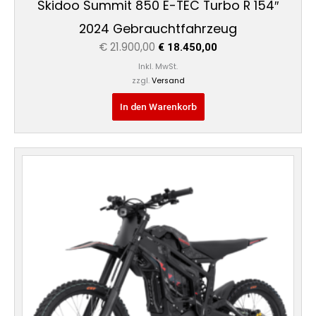
Skidoo Summit 850 E-TEC Turbo R 154″
2024 Gebrauchtfahrzeug
€
21.900,00
€
18.450,00
Inkl. MwSt.
zzgl.
Versand
In den Warenkorb
Ursprünglicher
Aktueller
Preis
Preis
war:
ist:
€ 6.490,00
€ 5.999,00.