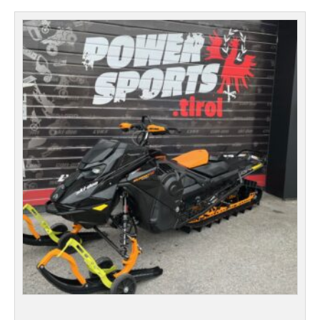
Ursprünglicher
Aktueller
Preis
Preis
war:
ist:
€ 21.900,00
€ 18.450,00.