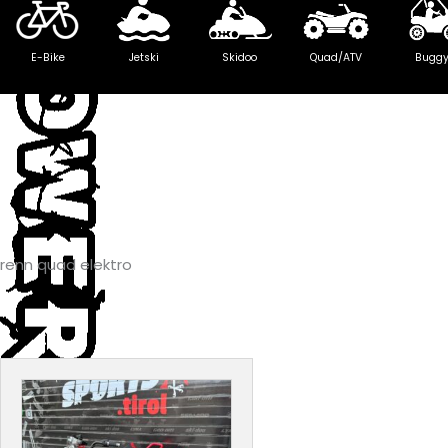
E-Bike
Jetski
Skidoo
Quad/ATV
Bugg
renn quad elektro