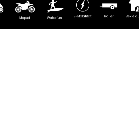
E-Mobilität
Trailer
Bekleid
y
Moped
Waterfun