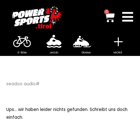
Zum
Inhalt
Waren
0
springen
E-Bike
Jetski
Skidoo
MORE
seadoo audio#
Ups... wir haben leider nichts gefunden. Schreibt uns doch
einfach.