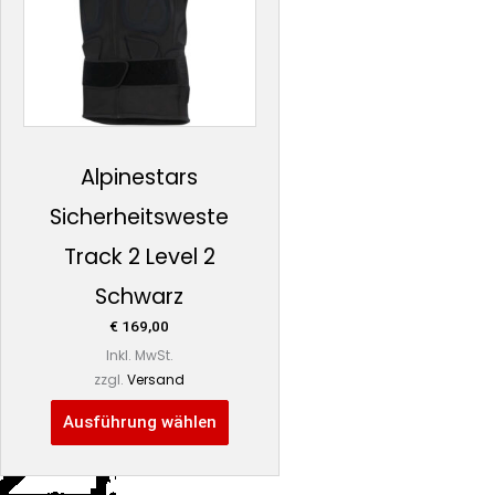
Varianten
auf.
Die
Optionen
können
auf
Alpinestars
der
Sicherheitsweste
Produktseite
gewählt
Track 2 Level 2
werden
Schwarz
€
169,00
Inkl. MwSt.
zzgl.
Versand
Ausführung wählen