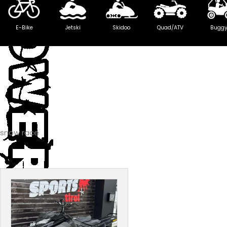
E-Bike
Jetski
Skidoo
Quad/ATV
Bugg
snow race