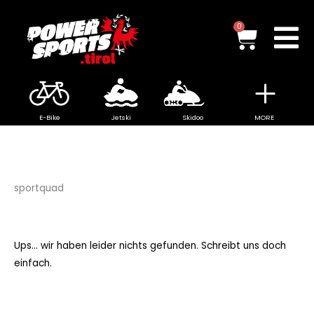
Zum
Inhalt
Waren
0
springen
E-Bike
Jetski
Skidoo
MORE
sportquad
Ups... wir haben leider nichts gefunden. Schreibt uns doch
einfach.