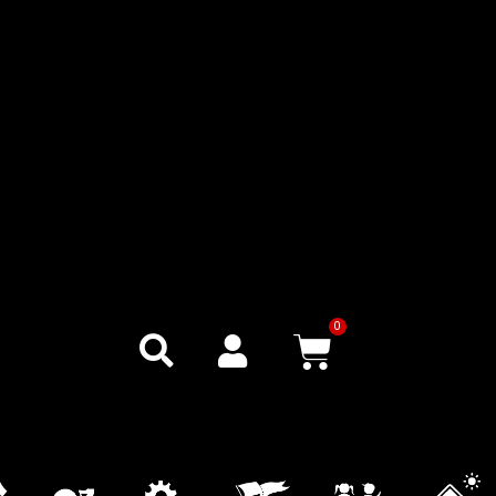
0
Warenkor