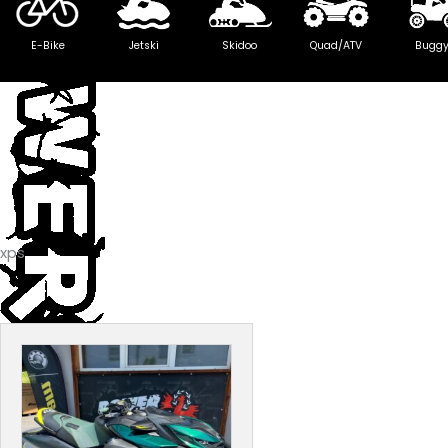
E-Bike
Jetski
Skidoo
Quad/ATV
Bugg
xps