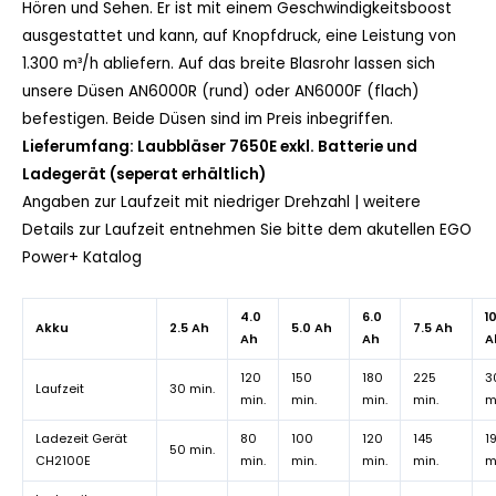
Hören und Sehen. Er ist mit einem Geschwindigkeitsboost
ausgestattet und kann, auf Knopfdruck, eine Leistung von
1.300 m³/h abliefern. Auf das breite Blasrohr lassen sich
unsere Düsen AN6000R (rund) oder AN6000F (flach)
befestigen. Beide Düsen sind im Preis inbegriffen.
Lieferumfang: Laubbläser 7650E exkl. Batterie und
Ladegerät (seperat erhältlich)
Angaben zur Laufzeit mit niedriger Drehzahl | weitere
Details zur Laufzeit entnehmen Sie bitte dem
akutellen EGO
Power+ Katalog
4.0
6.0
1
Akku
2.5 Ah
5.0 Ah
7.5 Ah
Ah
Ah
A
120
150
180
225
3
Laufzeit
30 min.
min.
min.
min.
min.
m
Ladezeit Gerät
80
100
120
145
1
50 min.
CH2100E
min.
min.
min.
min.
m