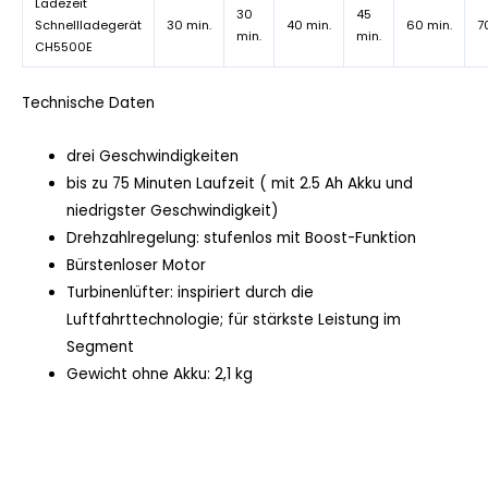
Ladezeit
30
45
Schnellladegerät
30 min.
40 min.
60 min.
7
min.
min.
CH5500E
Technische Daten
drei Geschwindigkeiten
bis zu 75 Minuten Laufzeit ( mit 2.5 Ah Akku und
niedrigster Geschwindigkeit)
Drehzahlregelung: stufenlos mit Boost-Funktion
Bürstenloser Motor
Turbinenlüfter: inspiriert durch die
Luftfahrttechnologie; für stärkste Leistung im
Segment
Gewicht ohne Akku: 2,1 kg