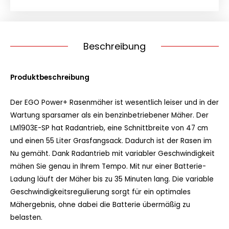
5.0
Ah
Batterie
und
Beschreibung
Schnell-
Ladegerät
Produktbeschreibung
Menge
Der EGO Power+ Rasenmäher ist wesentlich leiser und in der
Wartung sparsamer als ein benzinbetriebener Mäher. Der
LM1903E-SP hat Radantrieb, eine Schnittbreite von 47 cm
und einen 55 Liter Grasfangsack. Dadurch ist der Rasen im
Nu gemäht. Dank Radantrieb mit variabler Geschwindigkeit
mähen Sie genau in Ihrem Tempo. Mit nur einer Batterie-
Ladung läuft der Mäher bis zu 35 Minuten lang. Die variable
Geschwindigkeitsregulierung sorgt für ein optimales
Mähergebnis, ohne dabei die Batterie übermäßig zu
belasten.