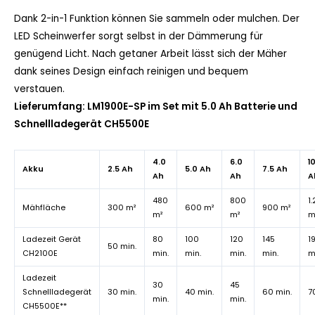
Dank 2-in-1 Funktion können Sie sammeln oder mulchen. Der
LED Scheinwerfer sorgt selbst in der Dämmerung für
genügend Licht. Nach getaner Arbeit lässt sich der Mäher
dank seines Design einfach reinigen und bequem
verstauen.
Lieferumfang: LM1900E-SP im Set mit 5.0 Ah Batterie und
Schnellladegerät CH5500E
4.0
6.0
1
Akku
2.5 Ah
5.0 Ah
7.5 Ah
Ah
Ah
A
480
800
1
Mähfläche
300 m²
600 m²
900 m²
m²
m²
m
Ladezeit Gerät
80
100
120
145
1
50 min.
CH2100E
min.
min.
min.
min.
m
Ladezeit
30
45
Schnellladegerät
30 min.
40 min.
60 min.
7
min.
min.
CH5500E**