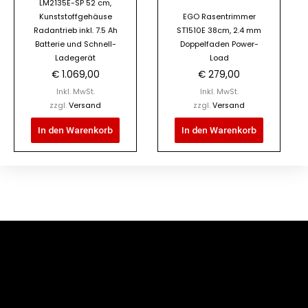
LM2135E-SP 52 cm,
Kunststoffgehäuse
EGO Rasentrimmer
Radantrieb inkl. 7.5 Ah
ST1510E 38cm, 2.4 mm
Batterie und Schnell-
Doppelfaden Power-
Ladegerät
Load
€
1.069,00
€
279,00
Inkl. MwSt.
Inkl. MwSt.
zzgl.
Versand
zzgl.
Versand
In den Warenkorb
In den Warenkorb