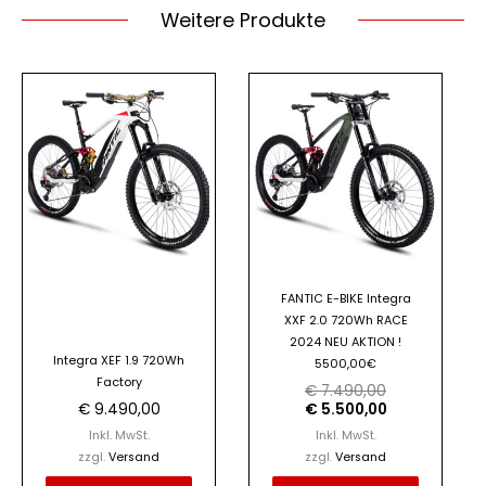
Weitere Produkte
Ursprüngliche
Aktueller
Dieses
Dieses
Preis
Preis
Produkt
Produkt
war:
ist:
€ 7.490,00
€ 5.500,00.
weist
weist
mehrere
mehrere
Varianten
Varianten
auf.
auf.
Die
Die
Optionen
Optionen
FANTIC E-BIKE Integra
können
können
XXF 2.0 720Wh RACE
auf
auf
2024 NEU AKTION !
der
der
Integra XEF 1.9 720Wh
5500,00€
Factory
Produktseite
Produktseite
€
7.490,00
€
9.490,00
€
5.500,00
gewählt
gewählt
Inkl. MwSt.
Inkl. MwSt.
werden
werden
zzgl.
Versand
zzgl.
Versand