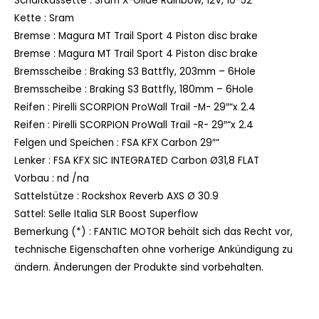
Schaltkassette :
Sram X-Glide Rainbow, 12V, 10-52
Kette :
Sram
Bremse :
Magura MT Trail Sport 4 Piston disc brake
Bremse :
Magura MT Trail Sport 4 Piston disc brake
Bremsscheibe :
Braking S3 Battfly, 203mm – 6Hole
Bremsscheibe :
Braking S3 Battfly, 180mm – 6Hole
Reifen :
Pirelli SCORPION ProWall Trail -M- 29″“x 2.4
Reifen :
Pirelli SCORPION ProWall Trail -R- 29″“x 2.4
Felgen und Speichen :
FSA KFX Carbon 29″“
Lenker :
FSA KFX SIC INTEGRATED Carbon Ø31,8 FLAT
Vorbau :
nd /na
Sattelstütze :
Rockshox Reverb AXS Ø 30.9
Sattel:
Selle Italia SLR Boost Superflow
Bemerkung (*) :
FANTIC MOTOR behält sich das Recht vor,
technische Eigenschaften ohne vorherige Ankündigung zu
ändern. Änderungen der Produkte sind vorbehalten.