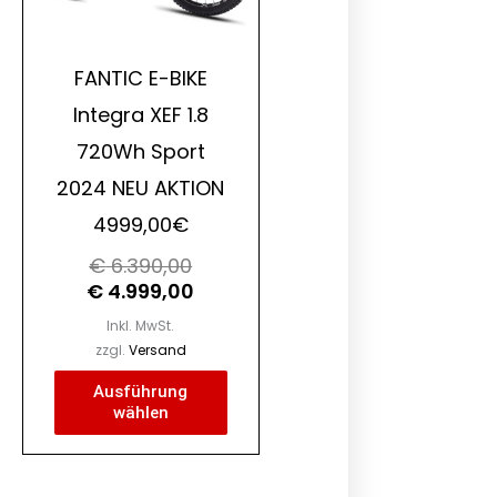
ionen
Optionen
nen
können
FANTIC E-BIKE
auf
Integra XEF 1.8
der
720Wh Sport
duktseite
Produktseite
ählt
gewählt
2024 NEU AKTION
den
werden
4999,00€
€
6.390,00
€
4.999,00
Inkl. MwSt.
zzgl.
Versand
Ausführung
wählen