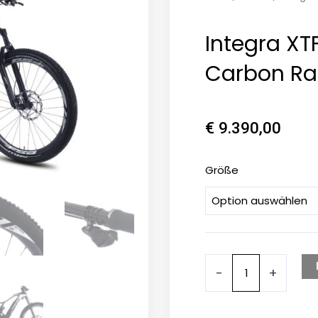
Integra XT
Carbon Ra
€
9.390,00
Integra
Größe
XTF
1.6
720Wh
Carbon
Race
-
+
Menge