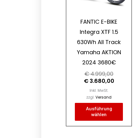
Optio
könne
FANTIC E-BIKE
auf
Integra XTF 1.5
der
630Wh All Track
Produk
gewäh
Yamaha AKTION
werde
2024 3680€
€
4.999,00
€
3.680,00
Inkl. MwSt.
zzgl.
Versand
Ausführung
wählen