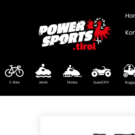
Ho
Ko
E-Bike
Jetski
Skidoo
Quad/ATV
Bugg