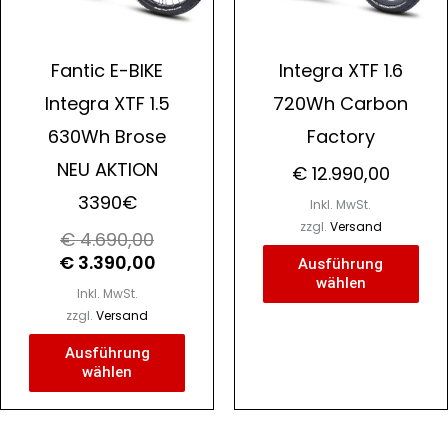
nen
Optionen
Opt
n
können
kön
Fantic E-BIKE
Integra XTF 1.6
auf
auf
Integra XTF 1.5
720Wh Carbon
der
der
630Wh Brose
Factory
tseite
Produktseite
Pro
lt
gewählt
gew
NEU AKTION
€
12.990,00
n
werden
wer
3390€
Inkl. MwSt.
zzgl.
Versand
€
4.690,00
€
3.390,00
Ausführung
wählen
Inkl. MwSt.
zzgl.
Versand
Ausführung
wählen