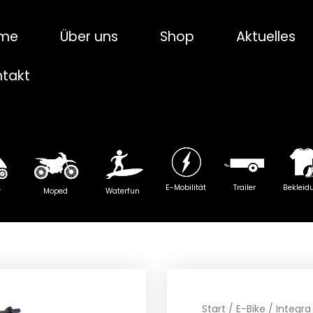
me
Über uns
Shop
Aktuelles
ntakt
E-Mobilität
Trailer
Bekleid
y
Moped
Waterfun
Start
/
E-Bike
/ Integra