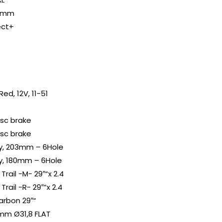
60mm
ect+
ed, 12V, 11-51
isc brake
isc brake
ly, 203mm – 6Hole
ly, 180mm – 6Hole
Trail -M- 29″“x 2.4
Trail -R- 29″“x 2.4
arbon 29″“
mm Ø31,8 FLAT