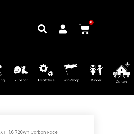
0
Warenkor
ung
Zubehör
Ersatzteile
Fan-Shop
Kinder
Garten
 XTF 1.6 720Wh Carbon Race