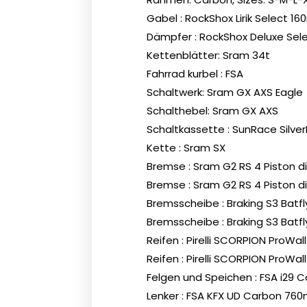
Gabel :
RockShox Lirik Select 1
Dämpfer :
RockShox Deluxe Sel
Kettenblätter:
Sram 34t
Fahrrad kurbel :
FSA
Schaltwerk:
Sram GX AXS Eagle
Schalthebel:
Sram GX AXS
Schaltkassette :
SunRace SilverR
Kette :
Sram SX
Bremse :
Sram G2 RS 4 Piston d
Bremse :
Sram G2 RS 4 Piston d
Bremsscheibe :
Braking S3 Batf
Bremsscheibe :
Braking S3 Batf
Reifen :
Pirelli SCORPION ProWall 
Reifen :
Pirelli SCORPION ProWall 
Felgen und Speichen :
FSA i29 C
Lenker :
FSA KFX UD Carbon 760