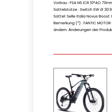
Vorbau :
FSA NS ICR 10°AO 70m
Sattelstütze :
Switch SW Ø 30.9
Sattel:
Selle Italia Novus Boos
Bemerkung (*) :
FANTIC MOTOR b
ändern. Änderungen der Produk
Ursprüng
Aktueller
Dieses
Preis
Preis
Produk
war:
ist:
weist
€ 4.999,
€ 3.680,
mehre
Varian
auf.
Die