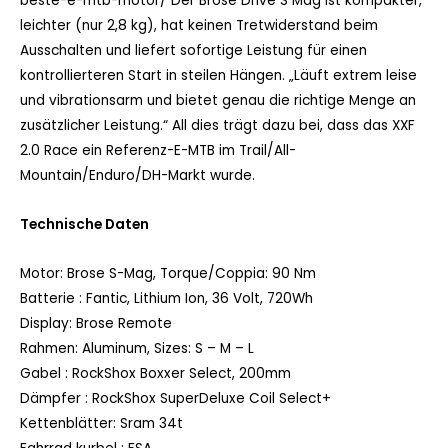
beste-e-mtb-motor/ Der Brose Drive S Mag ist kompakter,
leichter (nur 2,8 kg), hat keinen Tretwiderstand beim
Ausschalten und liefert sofortige Leistung für einen
kontrollierteren Start in steilen Hängen. „Läuft extrem leise
und vibrationsarm und bietet genau die richtige Menge an
zusätzlicher Leistung.“ All dies trägt dazu bei, dass das XXF
2.0 Race ein Referenz-E-MTB im Trail/All-
Mountain/Enduro/DH-Markt wurde.
Technische Daten
Motor:
Brose S-Mag, Torque/Coppia: 90 Nm
Batterie :
Fantic, Lithium Ion, 36 Volt, 720Wh
Display:
Brose Remote
Rahmen:
Aluminum, Sizes: S – M – L
Gabel :
RockShox Boxxer Select, 200mm
Dämpfer :
RockShox SuperDeluxe Coil Select+
Kettenblätter:
Sram 34t