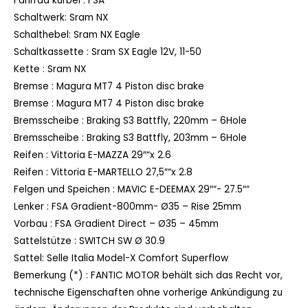
Fahrrad kurbel :
FSA
Schaltwerk:
Sram NX
Schalthebel:
Sram NX Eagle
Schaltkassette :
Sram SX Eagle 12V, 11-50
Kette :
Sram NX
Bremse :
Magura MT7 4 Piston disc brake
Bremse :
Magura MT7 4 Piston disc brake
Bremsscheibe :
Braking S3 Battfly, 220mm – 6Hole
Bremsscheibe :
Braking S3 Battfly, 203mm – 6Hole
Reifen :
Vittoria E-MAZZA 29″“x 2.6
Reifen :
Vittoria E-MARTELLO 27,5″“x 2.8
Felgen und Speichen :
MAVIC E-DEEMAX 29″“- 27.5″“
Lenker :
FSA Gradient-800mm- Ø35 – Rise 25mm
Vorbau :
FSA Gradient Direct – Ø35 – 45mm
Sattelstütze :
SWITCH SW Ø 30.9
Sattel:
Selle Italia Model-X Comfort Superflow
Bemerkung (*) :
FANTIC MOTOR behält sich das Recht vor,
technische Eigenschaften ohne vorherige Ankündigung zu