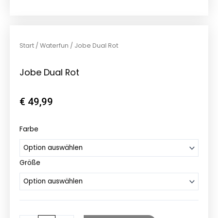
Start
/
Waterfun
/ Jobe Dual Rot
Jobe Dual Rot
€
49,99
Jobe
Farbe
Dual
Rot
Größe
Menge