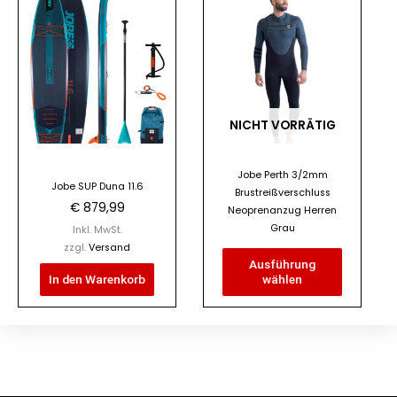
Dieses
Produkt
weist
mehrere
Varianten
auf.
NICHT VORRÄTIG
Die
Optionen
Jobe Perth 3/2mm
können
Jobe SUP Duna 11.6
Brustreißverschluss
auf
€
879,99
Neoprenanzug Herren
der
Grau
Inkl. MwSt.
Produktseite
zzgl.
Versand
Ausführung
gewählt
In den Warenkorb
wählen
werden