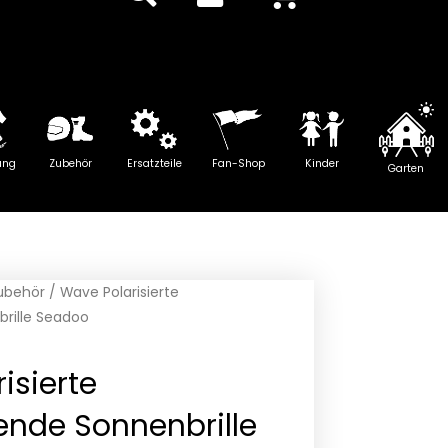
ung
Zubehör
Ersatzteile
Fan-Shop
Kinder
Garten
Zubehör
/ Wave Polarisierte
rille Seadoo
isierte
de Sonnenbrille