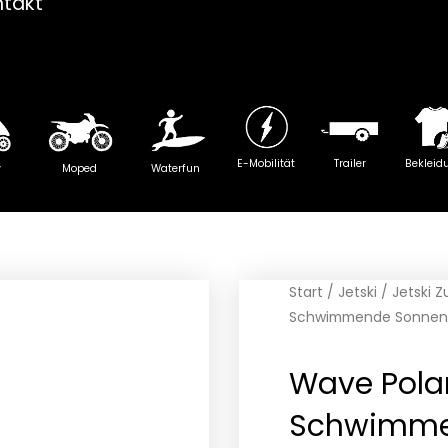
ntakt
E-Mobilität
Trailer
Bekleid
y
Moped
Waterfun
Start
/
Jetski
/
Jetski 
Schwimmende Sonnenb
Wave Polar
Schwimmen