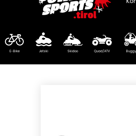
Ko
E-Bike
Jetski
Skidoo
Quad/ATV
Bugg