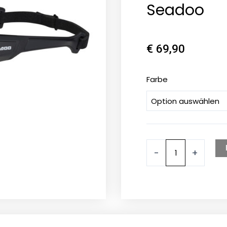
Seadoo
€
69,90
Wave
Farbe
Polarisierte
Schwimmende
Sonnenbrille
Seadoo
Menge
-
+