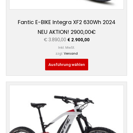
Fantic E-BIKE Integra XF2 630Wh 2024
NEU AKTION! 2900,00€
€
3.890,00
€
2.900,00
Inkl. MwSt.
zzgl.
Versand
Ausführung wählen
Ursprünglicher
Aktueller
Dieses
Preis
Preis
Produkt
war:
ist:
weist
€ 5.990,00
€ 4.490,00.
mehrere
Varianten
auf.
Die