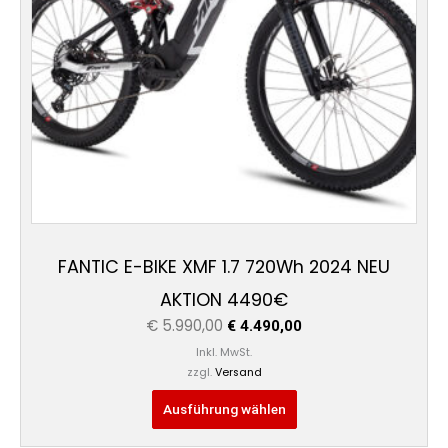
Optionen
können
auf
der
Produktseite
gewählt
werden
FANTIC E-BIKE XMF 1.7 720Wh 2024 NEU
AKTION 4490€
€
5.990,00
€
4.490,00
Inkl. MwSt.
zzgl.
Versand
Ausführung wählen