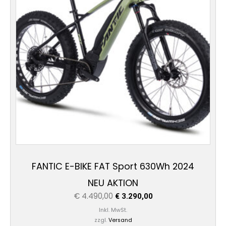
Varianten
auf.
Die
Optionen
können
auf
der
Produktseite
gewählt
werden
FANTIC E-BIKE FAT Sport 630Wh 2024
NEU AKTION
€
4.490,00
€
3.290,00
Inkl. MwSt.
zzgl.
Versand