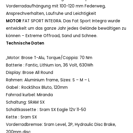
Vorderradaufhängung mit 100-120 mm Federweg,
Ansprechverhalten, Laufruhe und Leichtigkeit
MOTOR
FAT SPORT INTEGRA. Das Fat Sport Integra wurde
entwickelt um das ganze Jahr jedes Gelände bewältigen zu
können – Extreme Offroad, Sand und Schnee.
Technische Daten
„Motor:
Brose T-Alu, Torque/Coppia: 70 Nm
Batterie :
Fantic, Lithium Ion, 36 Volt, 630Wh
Display:
Brose All Round
Rahmen:
Aluminium frame, Sizes: S – M – L
Gabel :
RockShox Bluto, 120mm
Fahrrad kurbel:
Miranda
Schaltung:
SRAM SX
Schaltkassette :
Sram SX Eagle 12V 11-50
Kette :
Sram SX
Vorderradbremse:
Sram Level, 2P, Hydraulic Disc Brake,
200mm disc