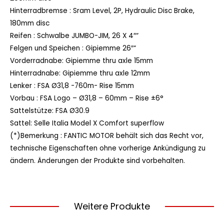
Hinterradbremse :
Sram Level, 2P, Hydraulic Disc Brake,
180mm disc
Reifen :
Schwalbe JUMBO-JIM, 26 X 4″“
Felgen und Speichen :
Gipiemme 26″“
Vorderradnabe:
Gipiemme thru axle 15mm
Hinterradnabe:
Gipiemme thru axle 12mm
Lenker :
FSA Ø31,8 -760m- Rise 15mm
Vorbau :
FSA Logo – Ø31,8 – 60mm – Rise ±6°
Sattelstütze:
FSA Ø30.9
Sattel:
Selle Italia Model X Comfort superflow
(*)Bemerkung :
FANTIC MOTOR behält sich das Recht vor,
technische Eigenschaften ohne vorherige Ankündigung zu
ändern. Änderungen der Produkte sind vorbehalten.
Weitere Produkte