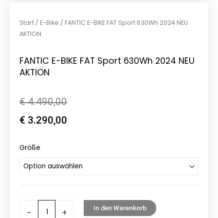
Start
/
E-Bike
/ FANTIC E-BIKE FAT Sport 630Wh 2024 NEU
AKTION
FANTIC E-BIKE FAT Sport 630Wh 2024 NEU
AKTION
Ursprünglicher
Aktueller
€
4.490,00
Preis
Preis
€
3.290,00
war:
ist:
FANTIC
Größe
€ 4.490,00
€ 3.290,00.
E-
BIKE
FAT
Sport
630Wh
In den Warenkorb
-
+