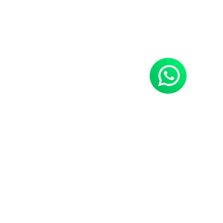
Neues Hobby gefällig?
Power Sports Tirol,
die erste Anlaufstelle