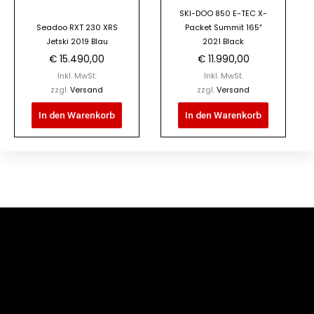
SKI-DOO 850 E-TEC X-
Seadoo RXT 230 XRS
Packet Summit 165″
Jetski 2019 Blau
2021 Black
€
15.490,00
€
11.990,00
Inkl. MwSt.
Inkl. MwSt.
zzgl.
Versand
zzgl.
Versand
In den Warenkorb
In den Warenkorb