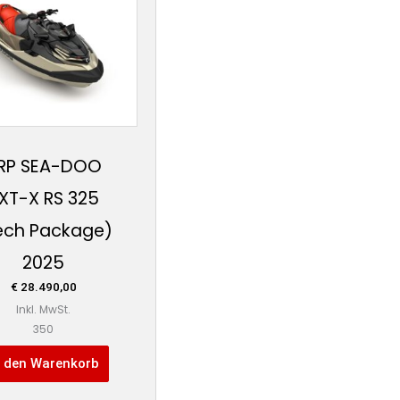
RP SEA-DOO
XT-X RS 325
ech Package)
2025
€
28.490,00
Inkl. MwSt.
350
n den Warenkorb