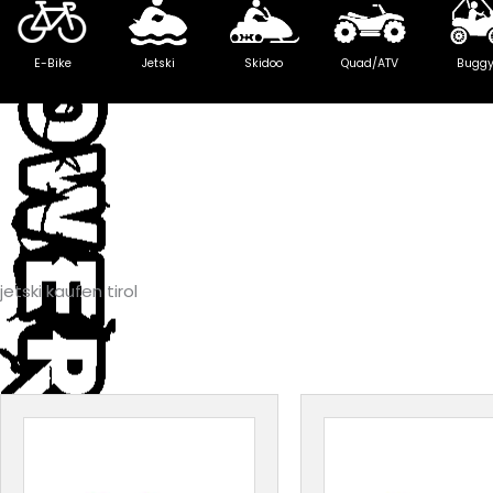
E-Bike
Jetski
Skidoo
Quad/ATV
Bugg
jetski kaufen tirol