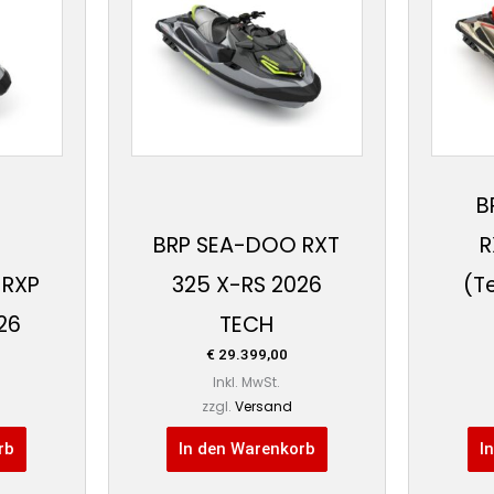
B
BRP SEA-DOO RXT
R
 RXP
325 X-RS 2026
(T
26
TECH
€
29.399,00
Inkl. MwSt.
zzgl.
Versand
rb
In den Warenkorb
I