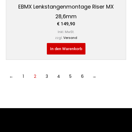
EBMX Lenkstangenmontage Riser MX
28,6mm
€
149,90
Inkl. MwSt.
zzgl.
Versand
In den Warenkorb
←
1
2
3
4
5
6
→