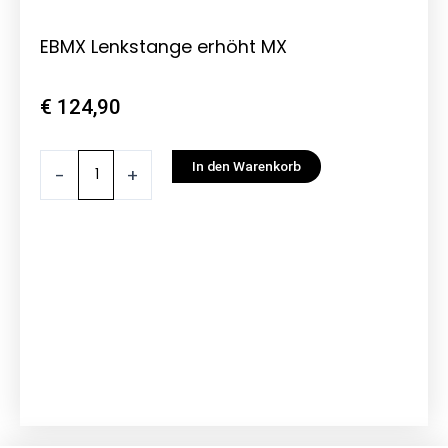
EBMX Lenkstange erhöht MX
€
124,90
EBMX
In den Warenkorb
-
+
Lenkstange
erhöht
MX
Menge