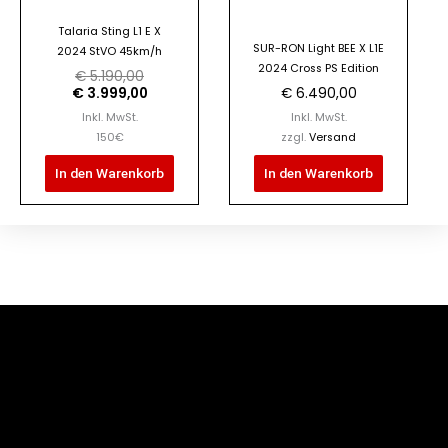
Talaria Sting L1 E X
SUR-RON Light BEE X L1E
2024 StVO 45km/h
2024 Cross PS Edition
€
5.190,00
€
3.999,00
€
6.490,00
Inkl. MwSt.
Inkl. MwSt.
150€
zzgl.
Versand
In den Warenkorb
In den Warenkorb