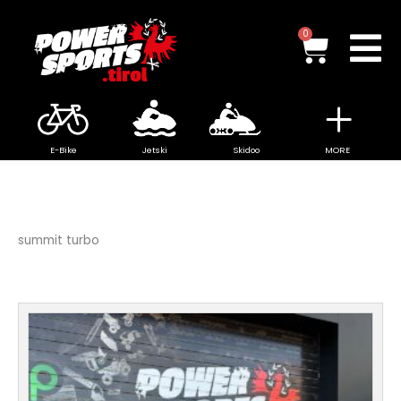
Zum
Inhalt
Waren
0
springen
E-Bike
Jetski
Skidoo
MORE
summit turbo