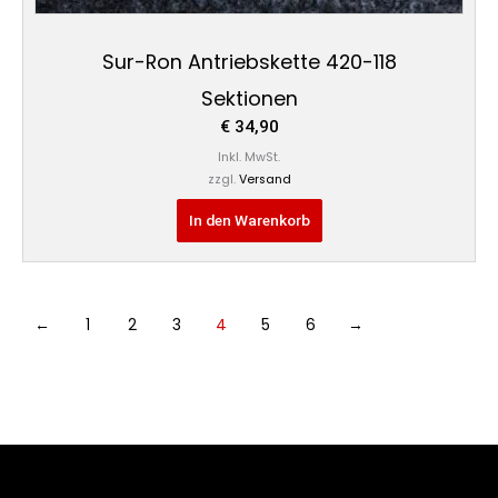
Sur-Ron Antriebskette 420-118
Sektionen
€
34,90
Inkl. MwSt.
zzgl.
Versand
In den Warenkorb
←
1
2
3
4
5
6
→