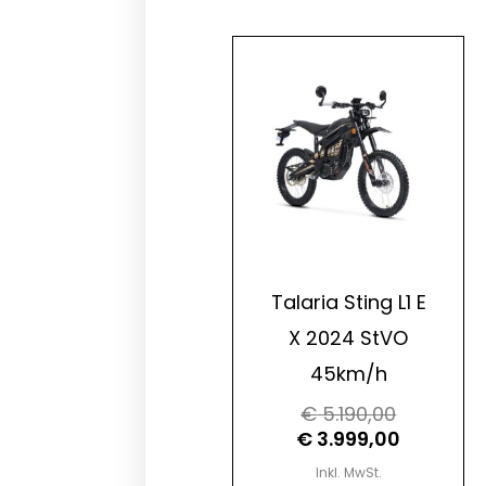
Ursprüngl
Aktueller
Preis
Preis
war:
ist:
€ 5.190,0
€ 3.999,0
Talaria Sting L1 E
X 2024 StVO
45km/h
€
5.190,00
€
3.999,00
Inkl. MwSt.