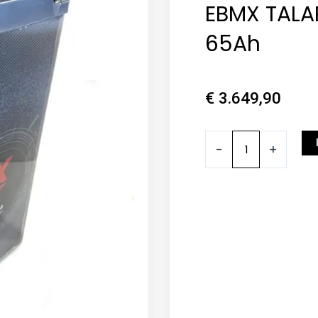
EBMX TALAR
65Ah
€
3.649,90
EBMX
-
+
TALARIA
Batterie
60V
65Ah
Menge