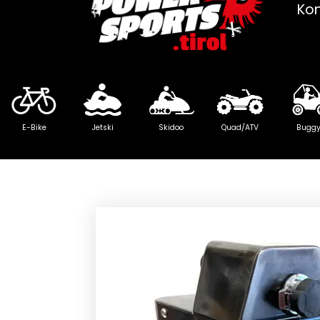
Ko
E-Bike
Jetski
Skidoo
Quad/ATV
Bugg