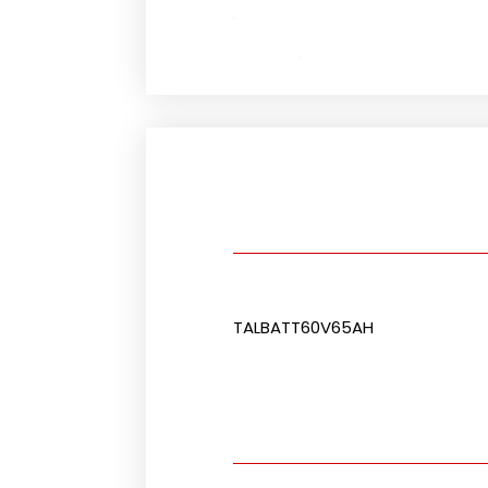
TALBATT60V65AH