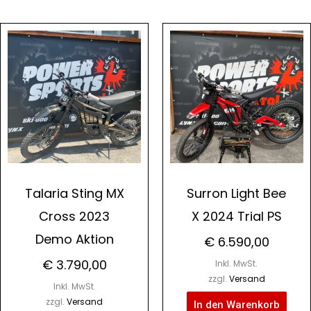
icher
0
0.
Talaria Sting MX
Surron Light Bee
Cross 2023
X 2024 Trial PS
Demo Aktion
€
6.590,00
€
3.790,00
Inkl. MwSt.
zzgl.
Versand
Inkl. MwSt.
zzgl.
Versand
In den Warenkorb