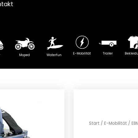
ntakt
E-Mobilität
Trailer
Bekleid
y
Moped
Waterfun
Start
/
E-Mobilität
/ EB