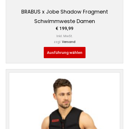
BRABUS x Jobe Shadow Fragment
Schwimmweste Damen
€
199,99
Inkl. MwSt.
zzgl.
Versand
Ausführung wählen
Dieses
Produkt
weist
mehrere
Varianten
auf.
Die
Optionen