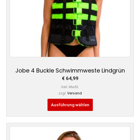
auf
der
Produktseite
gewählt
werden
Jobe 4 Buckle Schwimmweste Lindgrün
€
64,99
Inkl. MwSt.
zzgl.
Versand
Ausführung wählen
Dieses
Produkt