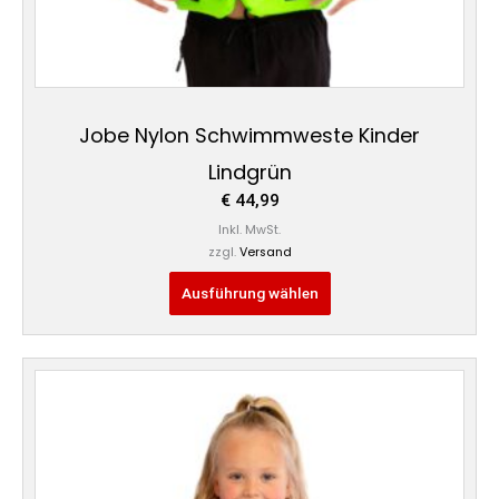
werden
Jobe Nylon Schwimmweste Kinder
Lindgrün
€
44,99
Inkl. MwSt.
zzgl.
Versand
Ausführung wählen
Dieses
Produkt
weist
mehrere
Varianten