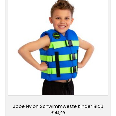
Produkt
weist
mehrere
Varianten
auf.
Die
Optionen
können
auf
der
Produktseite
gewählt
werden
Jobe Nylon Schwimmweste Kinder Blau
€
44,99