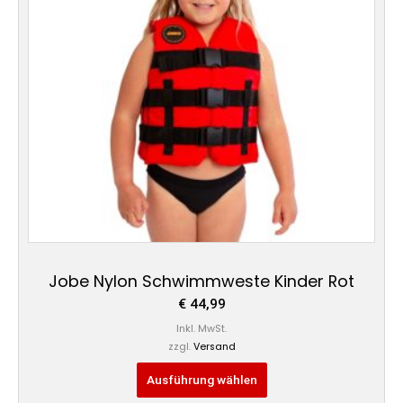
auf.
Die
Optionen
können
auf
der
Produktseite
gewählt
werden
Jobe Nylon Schwimmweste Kinder Rot
€
44,99
Inkl. MwSt.
zzgl.
Versand
Ausführung wählen