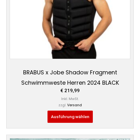
können
auf
der
Produktseite
gewählt
werden
BRABUS x Jobe Shadow Fragment
Schwimmweste Herren 2024 BLACK
€
219,99
Inkl. MwSt.
zzgl.
Versand
Ausführung wählen