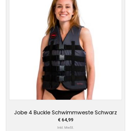
weist
mehrere
Varianten
auf.
Die
Optionen
können
auf
der
Produktseite
gewählt
werden
Jobe 4 Buckle Schwimmweste Schwarz
€
64,99
Inkl. MwSt.