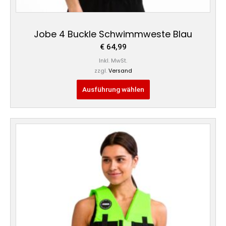
Jobe 4 Buckle Schwimmweste Blau
€
64,99
Inkl. MwSt.
zzgl.
Versand
Ausführung wählen
Dieses
Produkt
weist
mehrere
Varianten
auf.
Die
Optionen
können