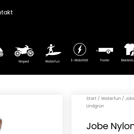
ntakt
E-Mobilität
Trailer
Bekleid
y
Moped
Waterfun
Start
/
Waterfun
/ Job
Lindgrün
Jobe Nyl