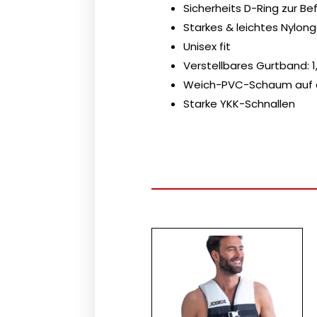
Sicherheits D-Ring zur B
Starkes & leichtes Nylo
Unisex fit
Verstellbares Gurtband: 1
Weich-PVC-Schaum auf de
Starke YKK-Schnallen
Dieses
Produk
weist
mehre
Varian