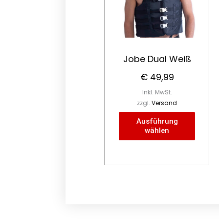
auf.
Die
Optio
könne
Jobe Dual Weiß
auf
€
49,99
der
Produk
Inkl. MwSt.
gewäh
zzgl.
Versand
werde
Ausführung
wählen