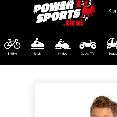
Ko
E-Bike
Jetski
Skidoo
Quad/ATV
Bugg