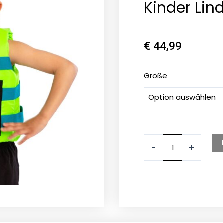
Kinder Lin
€
44,99
Jobe
Größe
Nylon
Schwimmweste
Kinder
Lindgrün
Menge
-
+