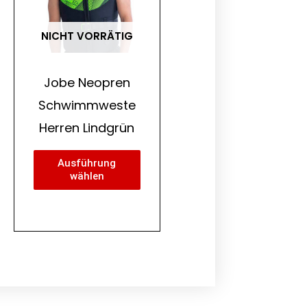
auf.
Die
NICHT VORRÄTIG
Optionen
können
Jobe Neopren
auf
Schwimmweste
der
Herren Lindgrün
Produktseite
gewählt
werden
Ausführung
wählen