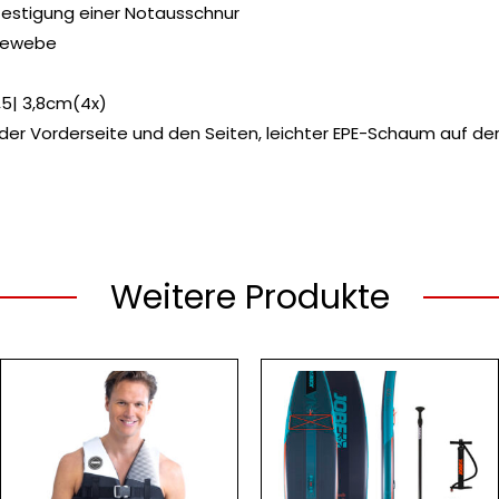
efestigung einer Notausschnur
ngewebe
,5| 3,8cm(4x)
r Vorderseite und den Seiten, leichter EPE-Schaum auf der
Weitere Produkte
Dieses
t
Produkt
weist
re
mehrere
ten
Varianten