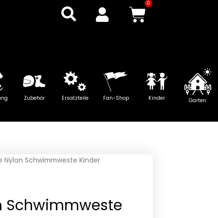
0
Warenkor
ung
Zubehör
Ersatzteile
Fan-Shop
Kinder
Garten
e Nylon Schwimmweste Kinder
on Schwimmweste