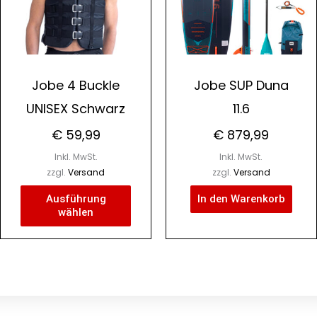
auf.
Die
nen
Optionen
n
können
Jobe 4 Buckle
Jobe SUP Duna
auf
UNISEX Schwarz
11.6
der
tseite
Produktseite
€
59,99
€
879,99
lt
gewählt
Inkl. MwSt.
Inkl. MwSt.
n
werden
zzgl.
Versand
zzgl.
Versand
Ausführung
In den Warenkorb
wählen