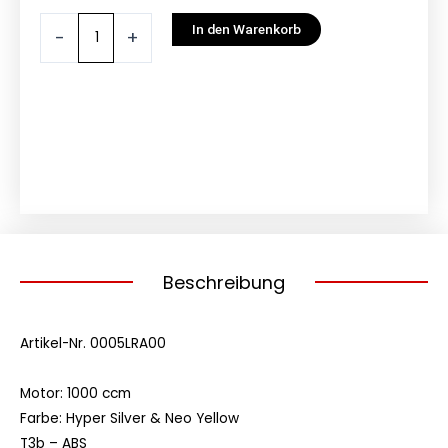
war:
ist:
2024
In den Warenkorb
-
+
€ 20.799,00
€ 19.890,00.
BRP
CAN-
AM
OUTLANDER
MAX
XT-
P
T
1000
T3B
Beschreibung
Menge
Artikel-Nr.
0005LRA00
Motor: 1000 ccm
Farbe: Hyper Silver & Neo Yellow
T3b – ABS