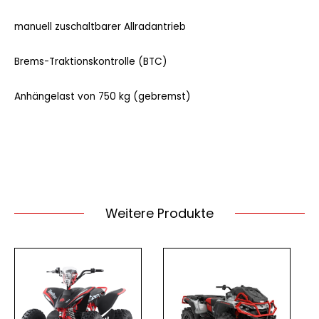
manuell zuschaltbarer Allradantrieb
Brems-Traktionskontrolle (BTC)
Anhängelast von 750 kg (gebremst)
Weitere Produkte
Dieses
Produkt
weist
mehrere