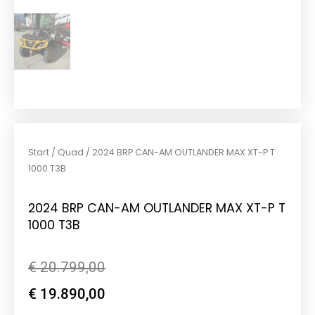
Start
/
Quad
/ 2024 BRP CAN-AM OUTLANDER MAX XT-P T
1000 T3B
2024 BRP CAN-AM OUTLANDER MAX XT-P T
1000 T3B
Ursprünglicher
Aktueller
€
20.799,00
Preis
Preis
€
19.890,00