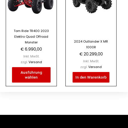
Varianten
auf.
Die
Optionen
Tom Ride TR400 2023
können
Elektro Quad Offroad
auf
2024 Outlander X MR
Monster
der
1000R
€
6.990,00
Produktseite
€
20.299,00
Inkl. MwSt.
gewählt
Inkl. MwSt.
zzgl.
Versand
zzgl.
Versand
werden
Ausführung
wählen
In den Warenkorb