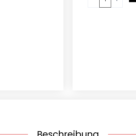
BRP
CAN-
AM
Renegade
X
XC
T
1000
ABS
T3B
Menge
Beschreibung