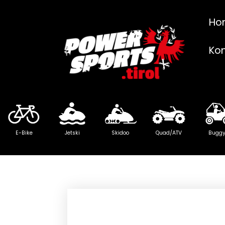
Ho
Ko
E-Bike
Jetski
Skidoo
Quad/ATV
Bugg