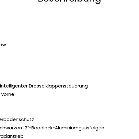
low
 intelligenter Drosselklappensteuerung
 vorne
terbodenschutz
 schwarzen 12″-Beadlock-Aluminiumgussfelgen
lradantrieb