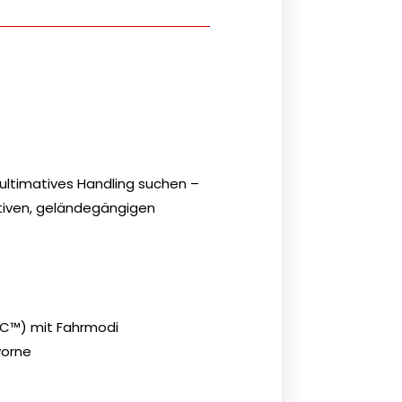
 ultimatives Handling suchen –
tiven, geländegängigen
TC™️) mit Fahrmodi
vorne