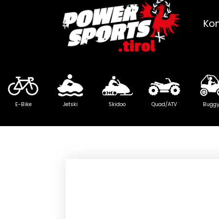
Ko
E-Bike
Jetski
Skidoo
Quad/ATV
Bugg