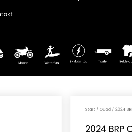
ntakt
E-Mobilität
Trailer
Bekleid
y
Moped
Waterfun
Start
/
Quad
/ 2024 BR
2024 BRP 