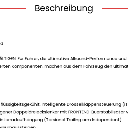
Beschreibung
ed
LTIGEN. Für Fahrer, die ultimative Allround-Performance und
egrierten Komponenten, machen aus dem Fahrzeug den ultima
flüssigkeitsgekühlt, Intelligente Drosselklappensteuerung (i
ener Doppeldreieckslenker mit FRONTEND Querstabilisator 
interradaufhängung (Torsional Trailing arm Independent)
miniumgussfelgen