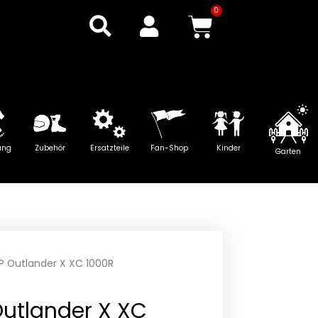
0
Warenkor
ung
Zubehör
Ersatzteile
Fan-Shop
Kinder
Garten
P Outlander X XC 1000R
Outlander X XC