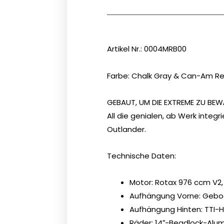
Artikel Nr.: 0004MRB00
Farbe: Chalk Gray & Can-Am R
GEBAUT, UM DIE EXTREME ZU BEWÄ
All die genialen, ab Werk int
Outlander.
Technische Daten:
Motor: Rotax 976 ccm V2, 
Aufhängung Vorne: Gebog
Aufhängung Hinten: TTI-H
Räder: 14″-Beadlock-Alu