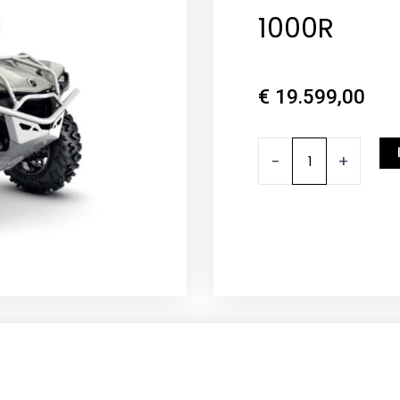
1000R
€
19.599,00
2024
-
+
BRP
Outlander
X
XC
1000R
Menge