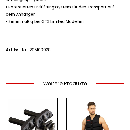
•
Patentiertes Entlüftungssystem für den Transport auf
dem Anhänger.
•
Serienmäßig bei GTX Limited Modellen.
A
rtikel-Nr
.:
295100928
Weitere Produkte
Dieses
Produkt
weist
mehrere