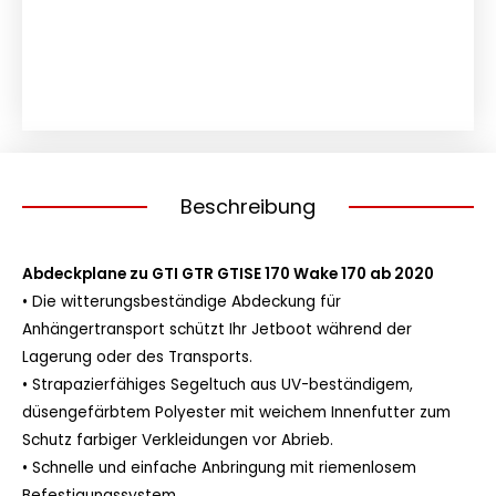
Seadoo
GTI
GTR
GTISE
170
Wake
170
ab
Beschreibung
2020
Menge
Abdeckplane zu GTI GTR GTISE 170 Wake 170 ab 2020
•
Die witterungsbeständige Abdeckung für
Anhängertransport schützt Ihr Jetboot während der
Lagerung oder des Transports.
•
Strapazierfähiges Segeltuch aus UV-beständigem,
düsengefärbtem Polyester mit weichem Innenfutter zum
Schutz farbiger Verkleidungen vor Abrieb.
•
Schnelle und einfache Anbringung mit riemenlosem
Befestigungssystem.