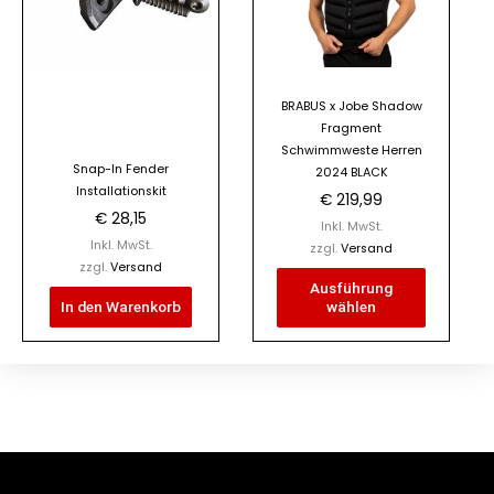
Varianten
auf.
Die
Optionen
BRABUS x Jobe Shadow
können
Fragment
auf
Schwimmweste Herren
der
Snap-In Fender
2024 BLACK
Installationskit
Produktseite
€
219,99
€
28,15
gewählt
Inkl. MwSt.
Inkl. MwSt.
werden
zzgl.
Versand
zzgl.
Versand
Ausführung
In den Warenkorb
wählen