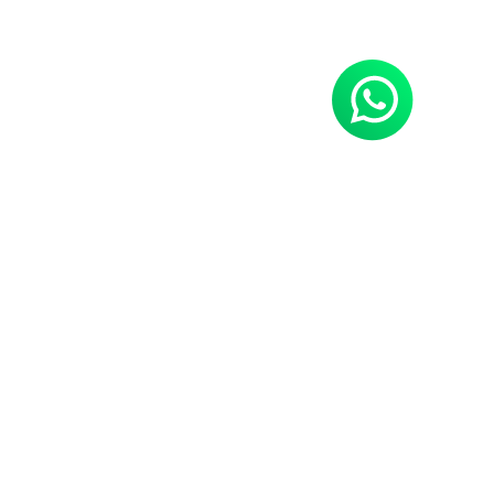
Neues Hobby gefällig?
Power Sports Tirol,
die erste Anlaufstelle
Melde dich