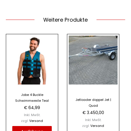
Weitere Produkte
Dieses
Produkt
weist
mehrere
Varianten
auf.
Die
Optionen
Jobe 4 Buckle
können
Jetloader doppel Jet |
Schwimmweste Teal
auf
Quad
€
64,99
der
€
3.450,00
Inkl. MwSt.
Produktseite
Inkl. MwSt.
zzgl.
Versand
gewählt
zzgl.
Versand