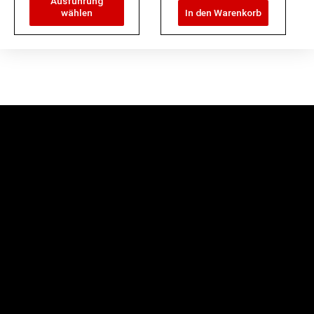
Ausführung
werden
wählen
In den Warenkorb