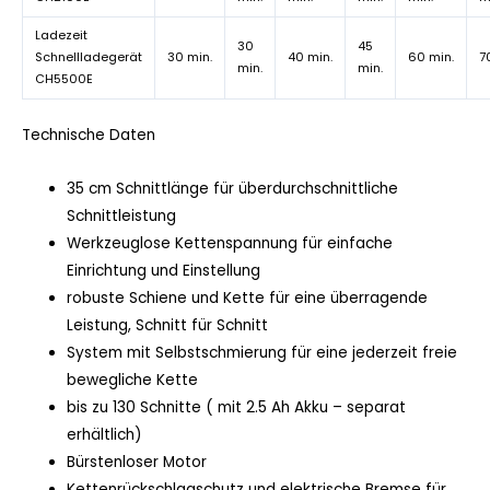
Ladezeit
30
45
Schnellladegerät
30 min.
40 min.
60 min.
7
min.
min.
CH5500E
Technische Daten
35 cm Schnittlänge für überdurchschnittliche
Schnittleistung
Werkzeuglose Kettenspannung für einfache
Einrichtung und Einstellung
robuste Schiene und Kette für eine überragende
Leistung, Schnitt für Schnitt
System mit Selbstschmierung für eine jederzeit freie
bewegliche Kette
bis zu 130 Schnitte ( mit 2.5 Ah Akku – separat
erhältlich)
Bürstenloser Motor
Kettenrückschlagschutz und elektrische Bremse für