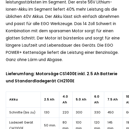
leistungsstärksten im Segment. Der erste 56V Lithium-
Ionen-Akku im Segment liefert 40% mehr Leistung als die
üblichen 40V Akkus. Der Akku lässt sich einfach abnehmen
und passt für alle EGO Werkzeuge. Das 14 Zoll Schwert in
Kombination mit dem sparsamen Motor sorgt für einen
glatten Schnitt. Der Motor ist bürstenlos und sorgt für eine
längere Laufzeit und Lebensdauer des Geräts. Die EGO
POWER+ Kettensäge liefert die Leistung einer Benzinsäge.
Ganz ohne Lärm und Abgase.
Lieferumfang: Motorsäge CS1400E inkl. 2.5 Ah Batterie
und Standardladegerät CH2100E
4.0
6.0
1
Akku
2.5 Ah
5.0 Ah
7.5 Ah
Ah
Ah
A
Schnitte (bis zu)
130
220
300
330
450
6
Ladezeit Gerät
80
100
120
145
1
50 min.
CH2100E
min.
min.
min.
min.
m