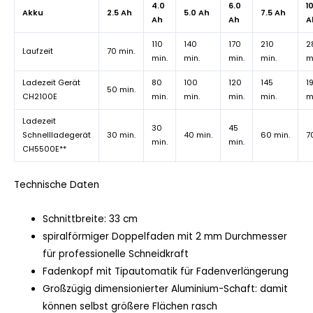
4.0
6.0
1
Akku
2.5 Ah
5.0 Ah
7.5 Ah
Ah
Ah
A
110
140
170
210
2
Laufzeit
70 min.
min.
min.
min.
min.
m
Ladezeit Gerät
80
100
120
145
1
50 min.
CH2100E
min.
min.
min.
min.
m
Ladezeit
30
45
Schnellladegerät
30 min.
40 min.
60 min.
7
min.
min.
CH5500E**
Technische Daten
Schnittbreite: 33 cm
spiralförmiger Doppelfaden mit 2 mm Durchmesser
für professionelle Schneidkraft
Fadenkopf mit Tipautomatik für Fadenverlängerung
Großzügig dimensionierter Aluminium-Schaft: damit
können selbst größere Flächen rasch