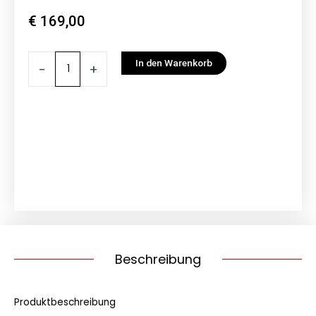
€
169,00
EGO
In den Warenkorb
-
+
Rasentrimmer
ST1300E-
S
33
cm,
2.0
mm
Doppelfaden
Menge
Beschreibung
Produktbeschreibung