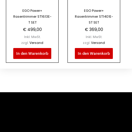
EGO Power+
EGO Power+
Rasentrimmer ST1613E-
Rasentrimmer ST1401E-
T SET
ST SET
€
499,00
€
369,00
Inkl. MwSt.
Inkl. MwSt.
zzgl.
Versand
zzgl.
Versand
In den Warenkorb
In den Warenkorb