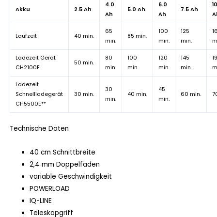
4.0
6.0
1
Akku
2.5 Ah
5.0 Ah
7.5 Ah
Ah
Ah
A
65
100
125
1
Laufzeit
40 min.
85 min.
min.
min.
min.
m
Ladezeit Gerät
80
100
120
145
1
50 min.
CH2100E
min.
min.
min.
min.
m
Ladezeit
30
45
Schnellladegerät
30 min.
40 min.
60 min.
7
min.
min.
CH5500E**
Technische Daten
40 cm Schnittbreite
2,4 mm Doppelfaden
variable Geschwindigkeit
POWERLOAD
IQ-LINE
Teleskopgriff