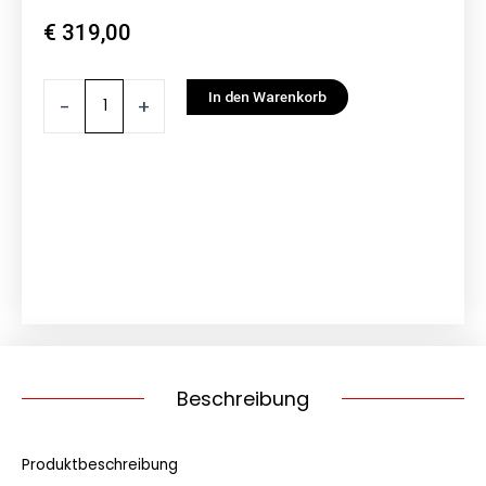
€
319,00
EGO
In den Warenkorb
-
+
Rasentrimmer
ST1610E-
T
40
cm
2.4
mm
Doppelfaden
Powerload
Menge
Beschreibung
Produktbeschreibung