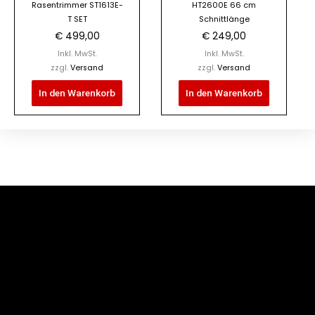
Rasentrimmer ST1613E-
HT2600E 66 cm
T SET
Schnittlänge
€
499,00
€
249,00
Inkl. MwSt.
Inkl. MwSt.
zzgl.
Versand
zzgl.
Versand
In den Warenkorb
In den Warenkorb