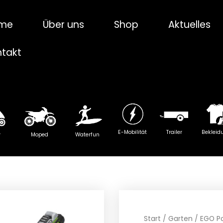
me
Über uns
Shop
Aktuelles
ntakt
E-Mobilität
Trailer
Bekleid
y
Moped
Waterfun
Start
/
Garten
/ EGO Po