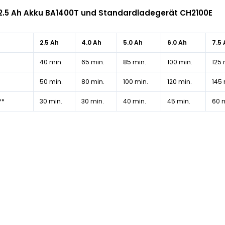
. 2.5 Ah Akku BA1400T und Standardladegerät CH2100E
2.5 Ah
4.0 Ah
5.0 Ah
6.0 Ah
7.5
40 min.
65 min.
85 min.
100 min.
125 
50 min.
80 min.
100 min.
120 min.
145 
**
30 min.
30 min.
40 min.
45 min.
60 