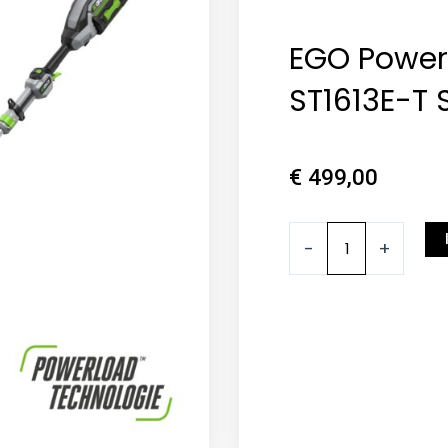
EGO Power
ST1613E-T 
€
499,00
EGO
-
+
Power+
Rasentrimmer
ST1613E-
T
SET
Menge