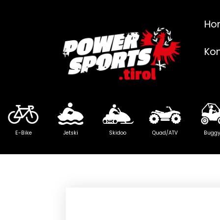
Ho
Ko
E-Bike
Jetski
Skidoo
Quad/ATV
Bugg