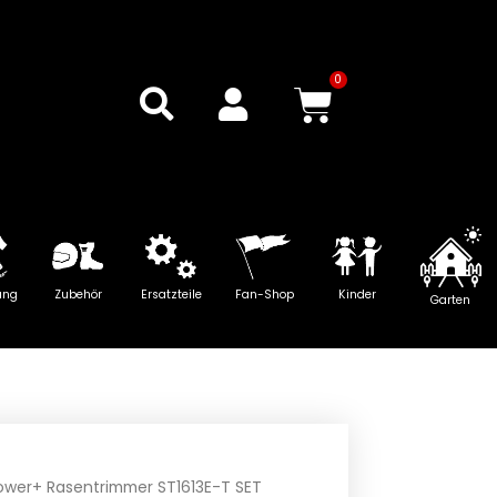
0
Warenkor
ung
Zubehör
Ersatzteile
Fan-Shop
Kinder
Garten
wer+ Rasentrimmer ST1613E-T SET